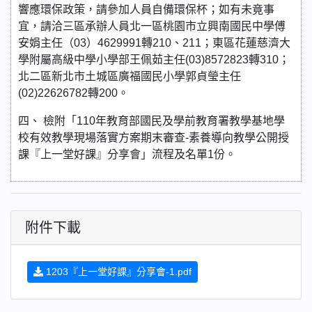
響應環保政策，請參加人員自備環保杯；如有未竟事
宜，請洽三區承辦人員北一區桃園市立興南國民中學傅
安娟主任（03）4629991轉210、211；東區花蓮慈濟大
學附屬高級中學小學部王佩茹主任(03)8572823轉310；
北二區新北市土城區廣福國民小學郭貞瑩主任
(02)22626782轉200。
四、 檢附「110年教育部國民及學前教育署教學基地學
校有效教學現場落實方案期末審查-素養導向教學公開授
課『上一堂好課』分享會」流程及名單1份。
附件下載
1203『上一堂好課』分享會-1.pdf