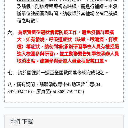
及請假，則該課程即視為缺課，需進行
補課。由承
辦單位註記簽到時間，請教師於其他場次補足該課
程之時數。
六、
為落實新型冠狀病毒防疫工作，避免疫情群聚擴
大，如有發燒、呼吸道症狀（咳嗽、喉嚨痛、打噴
嚏）等症狀，請勿到場
(
承辦研習學校人員有權拒絕
進入校園參與研習
)
，並主動聯繫告知學校承辦人員
取消出席。建議參與研習人員全程配戴口罩。
七、
請於開課前一週至全國教師進修網
完成報名。
八、倘有疑問，請聯繫教專中心助理曾佳惠
(04-
8972034#16)
、廖貞至
(04-8682759#105)
附件下載