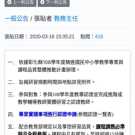
上一則公告
下一則公告
一般公告
/ 張貼者
教務主任
張貼日期： 2020-03-16 15:35:21 點閱：
416
108
一、
依
據
彰化縣
學年度精進國民中小學教學專業與
課程品質整體推動計畫
辦理。
二、
旨揭研習規劃時間與地點詳見附件。
三、
參與對象：
參與
108
學年度教專認證並完成進階或
教學輔導教師實體研習之認證教師。
四、
專業實踐事項
進行
認證申請
(
參閱認證一覽表
)
五、
配合教育部規定以及掌控研習品質，
課程請務必準
時且全程參與
。課程中凡有遲到、早退超過
15
分鐘