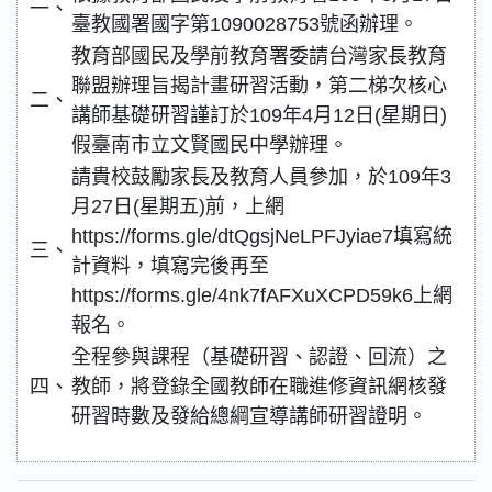
一、
臺教國署國字第1090028753號函辦理。
教育部國民及學前教育署委請台灣家長教育
聯盟辦理旨揭計畫研習活動，第二梯次核心
二、
講師基礎研習謹訂於109年4月12日(星期日)
假臺南市立文賢國民中學辦理。
請貴校鼓勵家長及教育人員參加，於109年3
月27日(星期五)前，上網
https://forms.gle/dtQgsjNeLPFJyiae7填寫統
三、
計資料，填寫完後再至
https://forms.gle/4nk7fAFXuXCPD59k6上網
報名。
全程參與課程（基礎研習、認證、回流）之
四、
教師，將登錄全國教師在職進修資訊網核發
研習時數及發給總綱宣導講師研習證明。