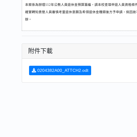
本案係為辦理
年公教人員退休金預算籌編，請本校查填申退人員資格條
112
確實轉知貴管人員審慎考量退休意願及希領退休金種類後方予申請，倘因故
辦。
附件下載
0204382A00_ATTCH2.odt