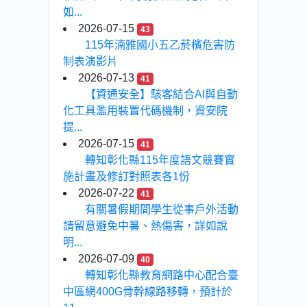
如...
2026-07-15
43
115年湳雅國小五乙菸檳危害防
制表演影片
2026-07-13
41
【資通安全】駭客結合AI與自動
化工具濫用裝置代碼機制，資安院
提...
2026-07-15
41
轉知彰化縣115年度語文競賽實
施計畫及修訂對照表各1份
2026-07-22
41
有關暑假期間學生從事戶外活動
請留意避免中暑、熱傷害，詳如說
明...
2026-07-09
40
轉知彰化縣教育網路中心配合臺
中區網400G骨幹線路移轉，預計於