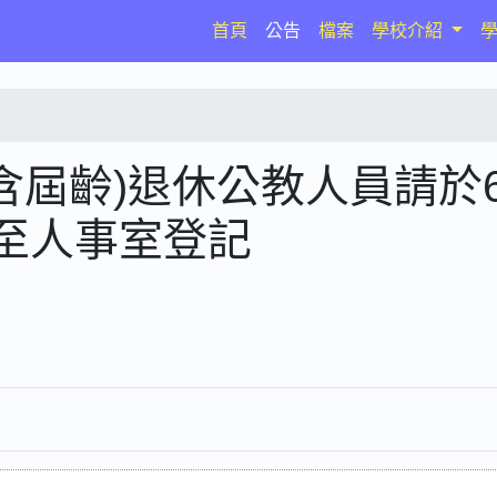
(current)
首頁
公告
檔案
學校介紹
(含屆齡)退休公教人員請於
前至人事室登記