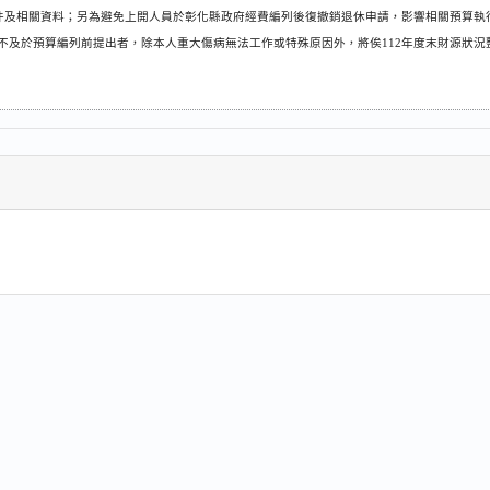
件及相關資料；另為避免上開人員於彰化縣政府經費編列後復撤銷退休申請，影響相關預算執
不及於預算編列前提出者，除本人重大傷病無法工作或特殊原因外，將俟
年度末財源狀況
112