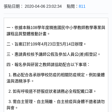
張貼日期： 2020-04-06 23:02:34 點閱：
811
一、依據本縣
108
學年度精進國民中小學教師教學專業與
課程品質整體推動計畫。
二、旨案訂於
109
年
4
月
23
日至
5
月
14
日辦理。
三、惠請貴校核予講師公假及參加人員公
(
差
)
假登記。
四、報名參與研習之教師請協助配合以下事項：
1.
務必配合各承辦學校防疫的相關防疫規定，例如量體
溫與酒精淨手。
2.
如有呼吸道不舒服症狀者請務必全程配戴口罩。
3.
需自主管理、自主隔離、自主檢疫與身體不適者請勿
與會。