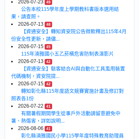
2026-07-23
49
公告本校115學年度上學期教科書版本選用結
果，請查照。
2026-07-13
48
【資通安全】轉知資安院公告微軟釋出115年4月
份安全性更新，請儘...
2026-07-15
45
115年湳雅國小五乙菸檳危害防制表演影片
2026-07-13
42
【資通安全】駭客結合AI與自動化工具濫用裝置
代碼機制，資安院提...
2026-07-15
42
轉知彰化縣115年度語文競賽實施計畫及修訂對
照表各1份
2026-07-22
41
有關暑假期間學生從事戶外活動請留意避免中
暑、熱傷害，詳如說明...
2026-08-06
41
彰化縣湳雅國民小學115學年度特殊教育助理員