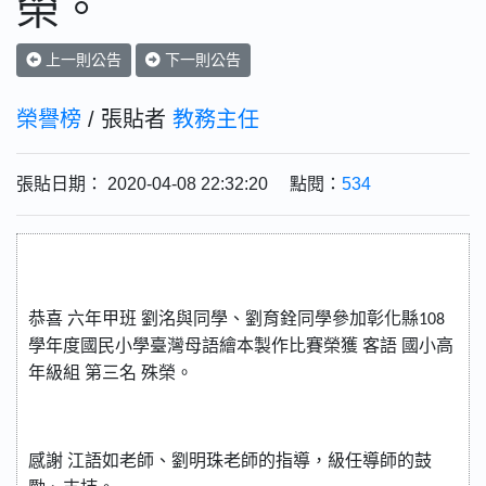
榮。
上一則公告
下一則公告
榮譽榜
/ 張貼者
教務主任
張貼日期： 2020-04-08 22:32:20 點閱：
534
恭喜
六年甲班
劉洺與同學、劉育銓同學參加彰化縣
108
學
年度國民小學臺灣母語繪本製作比賽榮獲 客語
國小
高
年級組
第三名
殊榮。
感謝
江語如老師、劉明珠老師的指導，級任導師的鼓