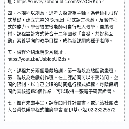
址：https://survey.zohopublic.com/zs/xORKqn。
四、本課程以創意、思考與探索為主軸，為老師扎根程
式基礎，建立完整的 Scratch 程式語言概念，及寫作程
式的能力。學習結業後老師可自行融入教學、自編教
材。課程設計方式符合十二年國教「自發、共好與互
動」素養導向的教學目標，成為新課綱的種子老師。
五、課程介紹說明影片網址：
https://youtu.be/UsbIopUIZds。
六、課程共分兩個階段培訓，第一階段為貼圖動畫班，
第二階段為遊戲創作班。在上課期間可以不受時間、空
間的限制，以自己空暇的時間進行程式課程。每階段期
間內審核通過5個作業，可以取得一張電子研習證書。
七、如有未盡事宜，請參閱附件計畫書，或逕洽社團法
人台灣快樂學程式推廣學會 顏伊苓小姐 02-23225572