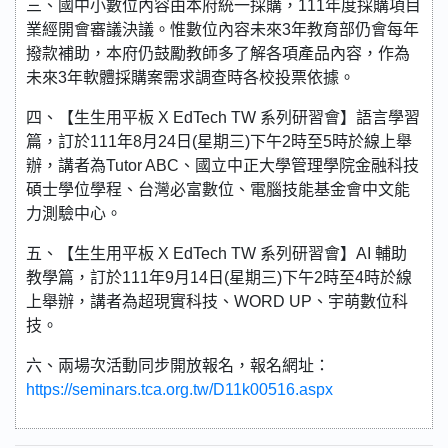
三、國中小數位內容由本府統一採購，111年度採購項目
業經開會審議決議。惟數位內容未來3年教育部仍會每年
撥款補助，本府仍鼓勵教師多了解各項產品內容，作為
未來3年軟體採購案需求調查時各校投票依據。
四、【生生用平板 X EdTech TW 系列研習會】語言學習
篇，訂於111年8月24日(星期三)下午2時至5時於線上舉
辦，講者為Tutor ABC、國立中正大學管理學院金融科技
碩士學位學程、台灣必富數位、電腦技能基金會中文能
力測驗中心。
五、【生生用平板 X EdTech TW 系列研習會】AI 輔助
教學篇，訂於111年9月14日(星期三)下午2時至4時於線
上舉辦，講者為超現實科技、WORD UP、宇萌數位科
技。
六、兩場次活動同步開放報名，報名網址：
https://seminars.tca.org.tw/D11k00516.aspx