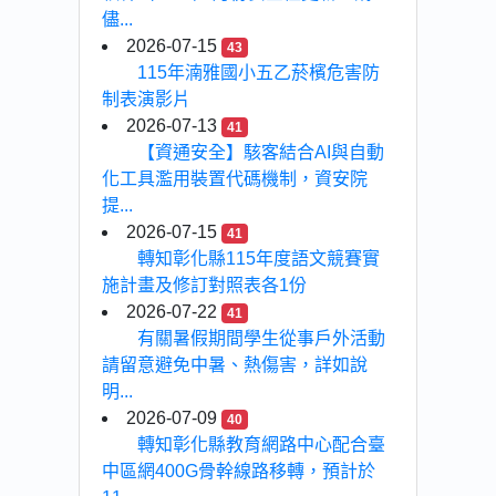
儘...
2026-07-15
43
115年湳雅國小五乙菸檳危害防
制表演影片
2026-07-13
41
【資通安全】駭客結合AI與自動
化工具濫用裝置代碼機制，資安院
提...
2026-07-15
41
轉知彰化縣115年度語文競賽實
施計畫及修訂對照表各1份
2026-07-22
41
有關暑假期間學生從事戶外活動
請留意避免中暑、熱傷害，詳如說
明...
2026-07-09
40
轉知彰化縣教育網路中心配合臺
中區網400G骨幹線路移轉，預計於