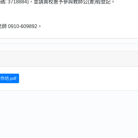
 3718884)，並請貴校惠予參與教師公(差)假登記。
910-609892。
坊.pdf