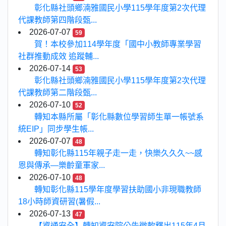
彰化縣社頭鄉湳雅國民小學115學年度第2次代理
代課教師第四階段甄...
2026-07-07
59
賀！本校參加114學年度「國中小教師專業學習
社群推動成效 追蹤輔...
2026-07-14
53
彰化縣社頭鄉湳雅國民小學115學年度第2次代理
代課教師第二階段甄...
2026-07-10
52
轉知本縣所屬「彰化縣數位學習師生單一帳號系
統EIP」同步學生帳...
2026-07-07
48
轉知彰化縣115年親子走一走，快樂久久久~~感
恩與傳承—樂齡童軍家...
2026-07-10
48
轉知彰化縣115學年度學習扶助國小非現職教師
18小時師資研習(暑假...
2026-07-13
47
【資通安全】轉知資安院公告微軟釋出115年4月