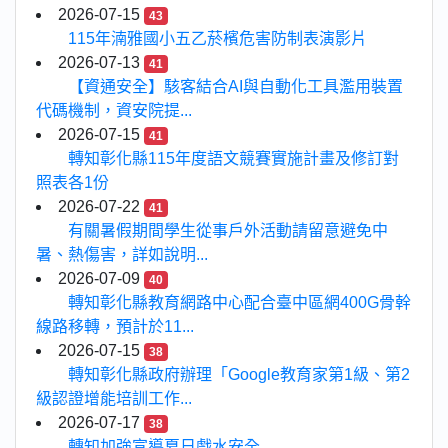
2026-07-15
43
115年湳雅國小五乙菸檳危害防制表演影片
2026-07-13
41
【資通安全】駭客結合AI與自動化工具濫用裝置
代碼機制，資安院提...
2026-07-15
41
轉知彰化縣115年度語文競賽實施計畫及修訂對
照表各1份
2026-07-22
41
有關暑假期間學生從事戶外活動請留意避免中
暑、熱傷害，詳如說明...
2026-07-09
40
轉知彰化縣教育網路中心配合臺中區網400G骨幹
線路移轉，預計於11...
2026-07-15
38
轉知彰化縣政府辦理「Google教育家第1級、第2
級認證增能培訓工作...
2026-07-17
38
轉知加強宣導夏日戲水安全