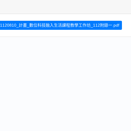
1120810_計畫_數位科技融入生活課程教學工作坊_112附錄一.pdf