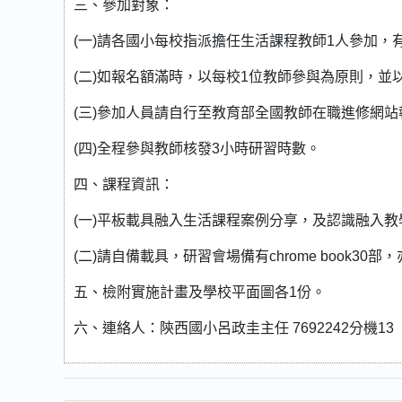
三、參加對象：
(一)請各國小每校指派擔任生活課程教師1人參加，
(二)如報名額滿時，以每校1位教師參與為原則，並
(三)參加人員請自行至教育部全國教師在職進修網站報
(四)全程參與教師核發3小時研習時數。
四、課程資訊：
(一)平板載具融入生活課程案例分享，及認識融入教學的
(二)請自備載具，研習會場備有chrome book30
五、檢附實施計畫及學校平面圖各1份。
六、連絡人：陝西國小呂政圭主任 7692242分機13