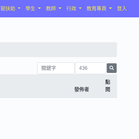
學習扶助
學生
教師
行政
教育專頁
登入
點
發佈者
閱