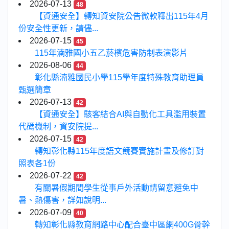
2026-07-13
48
【資通安全】轉知資安院公告微軟釋出115年4月
份安全性更新，請儘...
2026-07-15
45
115年湳雅國小五乙菸檳危害防制表演影片
2026-08-06
44
彰化縣湳雅國民小學115學年度特殊教育助理員
甄選簡章
2026-07-13
42
【資通安全】駭客結合AI與自動化工具濫用裝置
代碼機制，資安院提...
2026-07-15
42
轉知彰化縣115年度語文競賽實施計畫及修訂對
照表各1份
2026-07-22
42
有關暑假期間學生從事戶外活動請留意避免中
暑、熱傷害，詳如說明...
2026-07-09
40
轉知彰化縣教育網路中心配合臺中區網400G骨幹