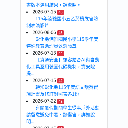
書版本選用結果，請查照。
2026-07-15
45
115年湳雅國小五乙菸檳危害防
制表演影片
2026-08-06
45
彰化縣湳雅國民小學115學年度
特殊教育助理員甄選簡章
2026-07-13
44
【資通安全】駭客結合AI與自動
化工具濫用裝置代碼機制，資安院
提...
2026-07-15
42
轉知彰化縣115年度語文競賽實
施計畫及修訂對照表各1份
2026-07-22
42
有關暑假期間學生從事戶外活動
請留意避免中暑、熱傷害，詳如說
明...