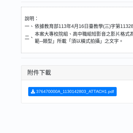
說明：
一、
依據教育部113年4月16日臺教學(三)字第1132
本案大專校院組、高中職組短影音之影片格式為
二、
範─類型」所載「須以橫式拍攝」之文字。
附件下載
376470000A_1130142803_ATTACH1.pdf