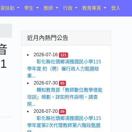
學習扶助
學生
教師
行政
教育專頁
登入
近月內熱門公告
音
2026-07-16
121
1
彰化縣社頭鄉湳雅國民小學115
學年度 約（聘）僱行政人力甄選結
果...
2026-07-30
95
轉知教育部「教師數位教學增能
培訓」規劃，詳如附件說明，請查
照...
2026-07-20
89
彰化縣社頭鄉湳雅國民小學115
學年度第2次代理教師第六階段甄選