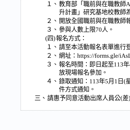
１、
教育部「職前與在職教師AI
升計畫」研究基地校教師
２、
開放全國職前與在職教師
３、
參與人數上限70人。
(四)
報名方式：
１、
請至本活動報名表單進行
２、
網址：https://forms.gle/i
３、
報名時間：即日起至113年
放現場報名參加。
４、
錄取通知：113年5月1日
件方式通知。
三、
請惠予同意活動出席人員公(差