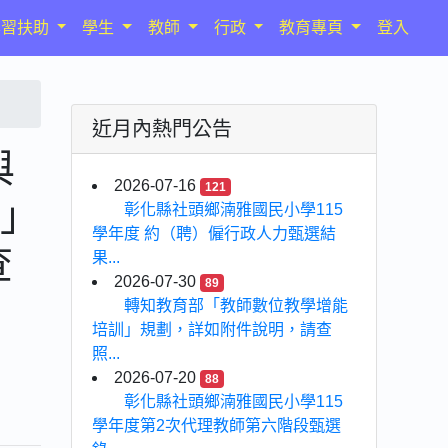
學習扶助
學生
教師
行政
教育專頁
登入
近月內熱門公告
與
2026-07-16
121
畫」
彰化縣社頭鄉湳雅國民小學115
學年度 約（聘）僱行政人力甄選結
查
果...
2026-07-30
89
轉知教育部「教師數位教學增能
培訓」規劃，詳如附件說明，請查
照...
2026-07-20
88
彰化縣社頭鄉湳雅國民小學115
學年度第2次代理教師第六階段甄選