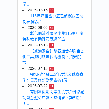
儘...
2026-07-15
45
115年湳雅國小五乙菸檳危害防
制表演影片
2026-08-06
43
彰化縣湳雅國民小學115學年度
特殊教育助理員甄選簡章
2026-07-13
42
【資通安全】駭客結合AI與自動
化工具濫用裝置代碼機制，資安院
提...
2026-07-15
42
轉知彰化縣115年度語文競賽實
施計畫及修訂對照表各1份
2026-07-22
41
有關暑假期間學生從事戶外活動
請留意避免中暑、熱傷害，詳如說
明...