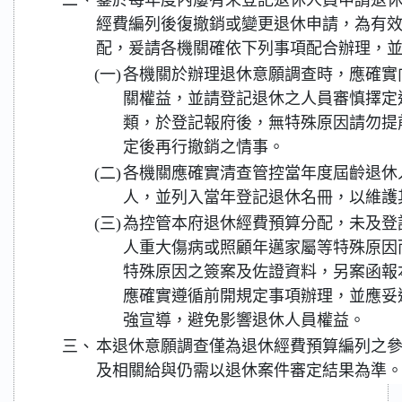
二、
鑒於每年度內屢有未登記退休人員申請退
經費編列後復撤銷或變更退休申請，為有
配，爰請各機關確依下列事項配合辦理，
(一)
各機關於辦理退休意願調查時，應確實
關權益，並請登記退休之人員審慎擇定
類，於登記報府後，無特殊原因請勿提
定後再行撤銷之情事。
(二)
各機關應確實清查管控當年度屆齡退休
人，並列入當年登記退休名冊，以維護
(三)
為控管本府退休經費預算分配，未及登記
人重大傷病或照顧年邁家屬等特殊原因
特殊原因之簽案及佐證資料，另案函報
應確實遵循前開規定事項辦理，並應妥
強宣導，避免影響退休人員權益。
三、
本退休意願調查僅為退休經費預算編列之
及相關給與仍需以退休案件審定結果為準