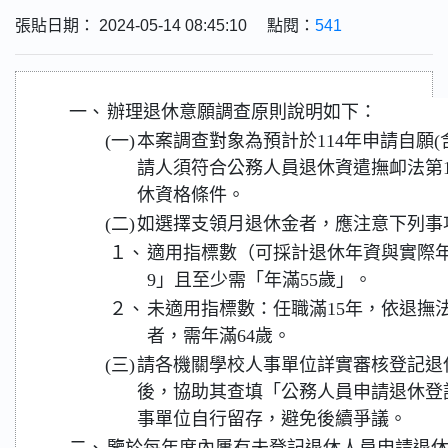
張貼日期： 2024-05-14 08:45:10 點閱：
541
一、
辦理退休意願調查原則說明如下：
(一)
本案調查對象為預計於114年申請自願
請人須符合公務人員退休資遣撫卹法第1
休資格條件。
(二)
如選擇支領月退休金者，應注意下列事
１、
適用指標數（可採計退休年資與實際年
9」且至少需「年滿55歲」。
２、
未適用指標數：任職滿15年，依退撫法
者，需年滿64歲。
(三)
請各機關學校人事單位詳實審核登記退
後，協助其查填「公務人員申請退休登
事單位自行留存，避免後續爭議。