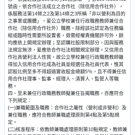
號函，依合作社法成立之合作社（除信用合作社外），
係服務法第14條之2及第14條之3所稱「非以營利為目的
之事業或團體」，爰公立學校兼任行政職務教師兼任合
作社（除信用合作社外）職務，除經該社認定為任務編
組或臨時性需要所設置者，毋需經權責機關許可外，餘
均應依上開規定辦理；至認購社股限制部分，因與服務
法規定無涉，爰應依合作社法相關規定辦理。又信用合
作社具營利法人性質，故公立學校兼任行政職務教師雖
得加入信用合作社成為社員並經選任為社員代表，惟其
認股比例至多不得超過實收股金總額5％，且不得兼任信
用合作社理事、監事、經理人、清算人、監管人等職
務。
四、至未兼任行政職務教師擬兼任旨揭職務，亦應符合
下列規定：
(一)兼職範圍及職務：合作社之屬性（營利或非營利）及
兼任職務，應符合教師兼職處理原則第4點及第5點規
定。
(二)核准程序：依教師兼職處理原則第10點規定，教師兼