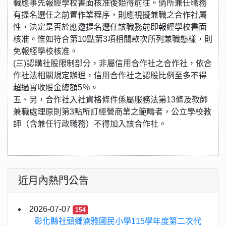
職應事先報經學校書面核准後始得前往。倘所兼任職務
有提名選任之前置作業程序，則應視擬兼職之合作社屬
性，決定是否於應邀提名選任該職務前即報經學校書面
核准。惟如符合第10點第3項相關款次所列兼職態樣，則
免報經學校核准。
(三)認購社股限制部分，非屬信用合作社之合作社，依合
作社法相關規定辦理，信用合作社之認股比例至多不得
超過實收股金總額5％。
五、另，合作社入社資格條件係屬服務法第13條及教師
兼職處理原則第3點所訂經營商業之範疇者，公立學校教
師（含兼任行政職務）不得加入該合作社。
近月內熱門公告
2026-07-07
154
彰化縣社頭鄉湳雅國民小學115學年度第二次代