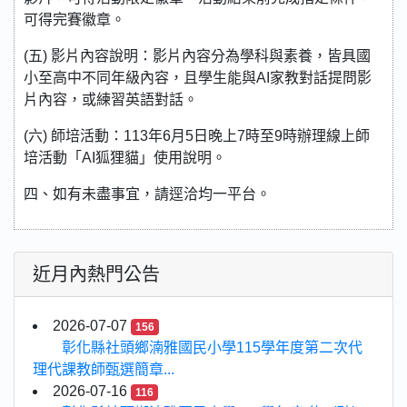
可得完賽徽章。
(五) 影片內容說明：影片內容分為學科與素養，皆具國
小至高中不同年級內容，且學生能與AI家教對話提問影
片內容，或練習英語對話。
(六) 師培活動：113年6月5日晚上7時至9時辦理線上師
培活動「AI狐狸貓」使用說明。
四、如有未盡事宜，請逕洽均一平台。
近月內熱門公告
2026-07-07
156
彰化縣社頭鄉湳雅國民小學115學年度第二次代
理代課教師甄選簡章...
2026-07-16
116