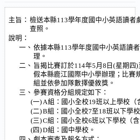
主旨：
檢送本縣113學年度國中小英語讀者
查照。
說明：
一、
依據本縣113學年度國中小英語讀
理。
二、
旨揭比賽訂於114年5月8日(星期四)
假本縣鹿江國際中小學辦理；比賽規
組並依參加隊數擇優敘獎。
三、
參賽資格分組規定如下：
(一)
A組：國小全校19班以上學校（
(二)
B組：國小全校7至18班以下學
(三)
C組：國小全校6班以下學校（含
(四)
D組：國中學校。
四、
劇本審查及報名方式：