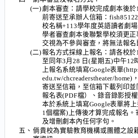
(一)
劇本審查：請學校完成劇本後於11
前寄送至承辦人信箱：fish851227@
校名稱+113學年度英語讀者劇
學者審查劇本後聯繫學校須更正
交視為不參與審查，將無法報名
(二)
報名方式採線上報名：請各校於11
至同年3月28 日(星期五)中午
上報名系統填寫Google表單(https://si
edu.tw/chcreaderstheate
寄送至信箱，至信箱下載列印並
報名表(PDF檔）、錄音錄影授權
本於系統上填寫Google表單將
1個檔案)上傳後才算完成報名
及增刪劇本內任何字句。
五、
倘貴校為實驗教育機構或團體之設