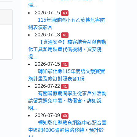
儘...
2026-07-15
43
115年湳雅國小五乙菸檳危害防
制表演影片
2026-07-13
41
【資通安全】駭客結合AI與自動
化工具濫用裝置代碼機制，資安院
提...
2026-07-15
41
轉知彰化縣115年度語文競賽實
施計畫及修訂對照表各1份
2026-07-22
41
有關暑假期間學生從事戶外活動
請留意避免中暑、熱傷害，詳如說
明...
2026-07-09
40
轉知彰化縣教育網路中心配合臺
中區網400G骨幹線路移轉，預計於