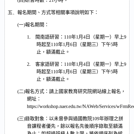
(四)
研習時數：
21
小時。
五、
報名期間、方式等相關事項說明如下：
(一)
報名期間：
1.
閩南語研習：
110
年
1
月
4
日（星期一）早上
9
時起至
110
年
1
月
6
日（星期三）下午
5
時
止，額滿截止。
2.
客家語研習：
110
年
1
月
4
日（星期一）早上
9
時起至
110
年
1
月
6
日（星期三）下午
5
時
止，額滿截止。
(二)
報名方式：請上國家教育研究院網站線上報名，
網址：
https://workshop.naer.edu.tw/NAWeb/Services/wFrmRec
(三)
錄取對象：以未曾參與過國教院
109
年辦理之拼
音課程者優先，餘以報名先後順序錄取至額滿
為止；如超過班級人數上限，將依順序列為候