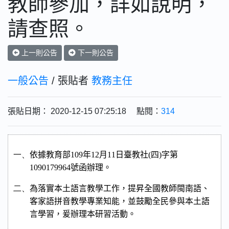
教師參加，詳如說明，
請查照。
上一則公告
下一則公告
一般公告
/ 張貼者
教務主任
張貼日期： 2020-12-15 07:25:18 點閱：
314
一、
依據教育部
109
年
12
月
11
日臺教社
(
四
)
字第
1090179964
號函辦理。
二、
為落實本土語言教學工作，提昇全國教師閩南語、
客家語拼音教學專業知能，並鼓勵全民參與本土語
言學習，爰辦理本研習活動。