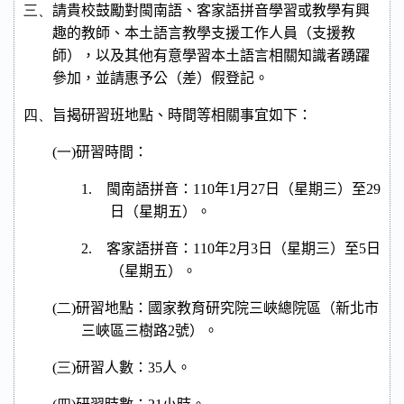
三、
請貴校鼓勵對閩南語、客家語拼音學習或教學有興
趣的教師、本土語言教學支援工作人員（支援教
師），以及其他有意學習本土語言相關知識者踴躍
參加，並請惠予公（差）假登記。
四、
旨揭研習班地點、時間等相關事宜如下：
(一)
研習時間：
1.
閩南語拼音：
110
年
1
月
27
日（星期三）至
29
日（星期五）。
2.
客家語拼音：
110
年
2
月
3
日（星期三）至
5
日
（星期五）。
(二)
研習地點：國家教育研究院三峽總院區（新北市
三峽區三樹路
2
號）。
(三)
研習人數：
35
人。