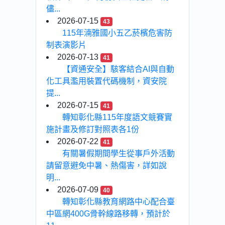
儘...
2026-07-15
43
115年湳雅國小五乙菸檳危害防
制表演影片
2026-07-13
41
【資通安全】駭客結合AI與自動
化工具濫用裝置代碼機制，資安院
提...
2026-07-15
41
轉知彰化縣115年度語文競賽實
施計畫及修訂對照表各1份
2026-07-22
41
有關暑假期間學生從事戶外活動
請留意避免中暑、熱傷害，詳如說
明...
2026-07-09
40
轉知彰化縣教育網路中心配合臺
中區網400G骨幹線路移轉，預計於