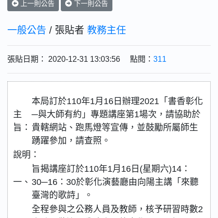
上一則公告
下一則公告
一般公告
/ 張貼者
教務主任
張貼日期： 2020-12-31 13:03:56 點閱：
311
本局訂於110年1月16日辦理2021「書香彰化
主
─與大師有約」專題講座第1場次，請協助於
旨：
貴轄網站、跑馬燈等宣傳，並鼓勵所屬師生
踴躍參加，請查照。
說明：
旨揭講座訂於110年1月16日(星期六)14：
一、
30─16：30於彰化演藝廳由向陽主講「來聽
臺灣的歌詩」。
全程參與之公務人員及教師，核予研習時數2