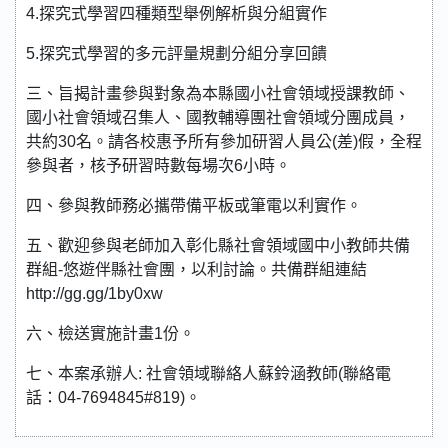
4.探究式學習四種類型舉例解析與分組實作
5.探究式學習的多元評量規劃分組分享回饋
三、旨揭計畫參與對象為本縣國小社會領域授課教師、
國小社會領域召集人、國教輔導團社會領域分團成員，
共約30名。請各校惠予所有參加研習人員公(差)假，全程
參與者，核予研習時數每場次6小時。
四、參與教師務必攜帶備平板或筆電以利實作。
五、歡迎參與老師加入彰化縣社會領域國中小教師共備
群組-悠遊伴縣社會團，以利討論。共備群組連結
http://gg.gg/1by0xw
六、檢送實施計畫1份。
七、本案承辦人: 社會領域聯絡人蘇鈴涵教師(聯絡電
話：04-7694845#819)。