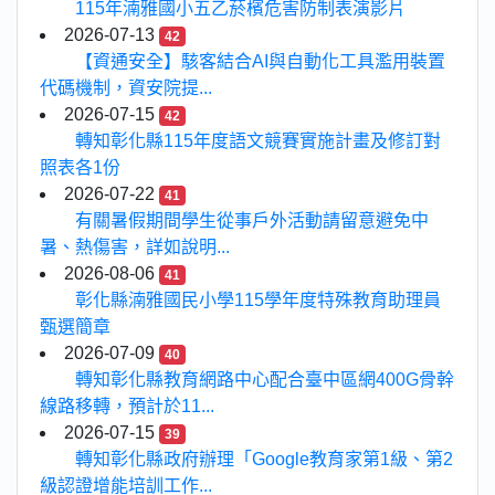
115年湳雅國小五乙菸檳危害防制表演影片
2026-07-13
42
【資通安全】駭客結合AI與自動化工具濫用裝置
代碼機制，資安院提...
2026-07-15
42
轉知彰化縣115年度語文競賽實施計畫及修訂對
照表各1份
2026-07-22
41
有關暑假期間學生從事戶外活動請留意避免中
暑、熱傷害，詳如說明...
2026-08-06
41
彰化縣湳雅國民小學115學年度特殊教育助理員
甄選簡章
2026-07-09
40
轉知彰化縣教育網路中心配合臺中區網400G骨幹
線路移轉，預計於11...
2026-07-15
39
轉知彰化縣政府辦理「Google教育家第1級、第2
級認證增能培訓工作...