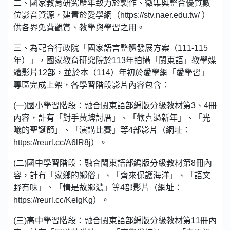
二、國家教育研究歷年致力於製作、徵集與整合優質數
位影音資源，建置於愛學網（https://stv.naer.edu.tw/ ）
供各界免費觀賞、教學與學習之用。
三、為配合行政院「國家語言整體發展方案（111-115
年）」，國家教育研究院於113年拍攝「閩東語」教學媒
體影片12部，並於本（114）年初於愛學網「愛學習」
專區完成上架，各學習階段影片內容包含：
(一)國小學習階段：融合閩東語部編版分級教材第3、4冊
內容，計有「對手黃蜱討厝」、「歡喜過新年」、「光
曦的聖誕節」、「演講比賽」等4部影片（網址：
https://reurl.cc/A6lR8j）。
(二)國中學習階段：融合閩東語部編版分級教材第8冊內
容，計有「家鄉的鄉俗」、「齊來保護海洋」、「語文
野有味」、「情是故鄉濃」等4部影片（網址：
https://reurl.cc/KelgKg）。
(三)高中學習階段：融合閩東語部編版分級教材第11冊內