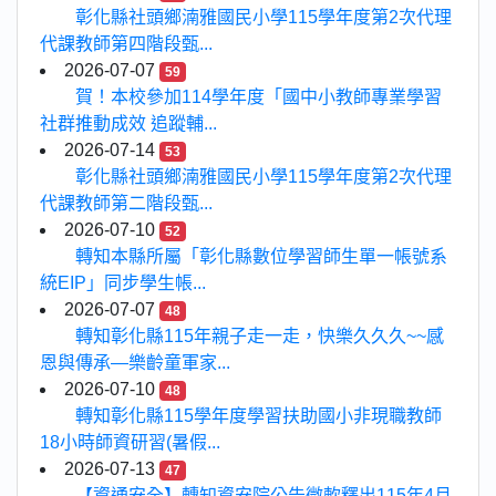
彰化縣社頭鄉湳雅國民小學115學年度第2次代理
代課教師第四階段甄...
2026-07-07
59
賀！本校參加114學年度「國中小教師專業學習
社群推動成效 追蹤輔...
2026-07-14
53
彰化縣社頭鄉湳雅國民小學115學年度第2次代理
代課教師第二階段甄...
2026-07-10
52
轉知本縣所屬「彰化縣數位學習師生單一帳號系
統EIP」同步學生帳...
2026-07-07
48
轉知彰化縣115年親子走一走，快樂久久久~~感
恩與傳承—樂齡童軍家...
2026-07-10
48
轉知彰化縣115學年度學習扶助國小非現職教師
18小時師資研習(暑假...
2026-07-13
47
【資通安全】轉知資安院公告微軟釋出115年4月