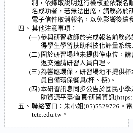
制，依錄取說明進行檢核並依報名
名成功者，若無法出席，請務必於
電子信件取消報名，以免影響後續
四、
其他注意事項：
(一)
參與研習教師於完成報名前務必
得學生學習扶助科技化評量系統
(二)
囿於研習場地未提供停車位，請
返交通請研習人員自理。
(三)
為響應環保，研習場地不提供杯
員自備環保餐具(杯、筷)。
(四)
本研習訊息同步公告於國民小學
助資源平臺∕首頁∕研習資訊(https://pr
五、
聯絡窗口：朱小姐(05)5529726。電
tcte.edu.tw。