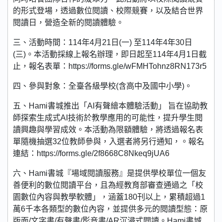
的形式登場，透過數位閱讀、校際競賽，以及結合世界
閱讀日，營造全新的閱讀體驗。
三、活動時間：114年4月21日(一) 至114年4年30日
(三)。本活動採線上報名辦理，即日起至114年4月1日截
止，報名表單：https://forms.gle/wFMHTohnz8RN173r5
四、參與對象：全臺各級學校(含高中及國中小學)。
五、Hami書城推出「AI有聲繪本體驗活動」 旨在協助教
師探索生成式AI技術於教學應用的可能性，提升學生閱
讀興趣與學習成效。本活動為限額體驗，將透過報名表
單隨機抽選32位教師參與，入選者將另行通知，。報名
連結：https://forms.gle/2f8668C8Nkeq9jUA6
六、Hami書城『場域閱讀服務』是提供學校單位一個友
善便利的數位閱讀平台，且為經教育部審查通過之「校
園數位內容與教學軟體」，涵蓋180刊以上，累積超過1
萬6千本各類型的數位內容，並提供多元的閱讀型態：原
版面/文字書/有聲書/影音書/AR沉浸式閱讀。Hami書城