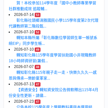
賀！本校參加114學年度「國中小教師專業學習
社群推動成效 追蹤輔...
2026-07-14
53
彰化縣社頭鄉湳雅國民小學115學年度第2次代理
代課教師第二階段甄...
2026-07-10
52
轉知本縣所屬「彰化縣數位學習師生單一帳號系
統EIP」同步學生帳...
2026-07-10
49
轉知彰化縣115學年度學習扶助國小非現職教師
18小時師資研習(暑假...
2026-07-07
48
轉知彰化縣115年親子走一走，快樂久久久~~感
恩與傳承—樂齡童軍家...
2026-07-13
47
【資通安全】轉知資安院公告微軟釋出115年4月
份安全性更新，請儘...
2026-07-23
47
公告本校115學年度上學期教科書版本選用結