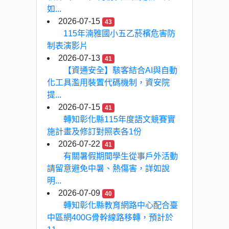
如...
2026-07-15
43
115年湳雅國小五乙菸檳危害防
制表演影片
2026-07-13
41
【資通安全】駭客結合AI與自動
化工具濫用裝置代碼機制，資安院
提...
2026-07-15
41
轉知彰化縣115年度語文競賽實
施計畫及修訂對照表各1份
2026-07-22
41
有關暑假期間學生從事戶外活動
請留意避免中暑、熱傷害，詳如說
明...
2026-07-09
40
轉知彰化縣教育網路中心配合臺
中區網400G骨幹線路移轉，預計於