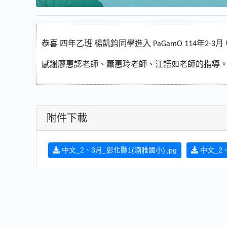
恭喜
四年乙班
楊凱鈞同學進入
年
月
PaGamO 114
2-3
感謝廖惠認老師、蕭惠玲老師、江語如老師的指導
附件下載
中文_2、3月_彰化縣1(湳雅國小).jpg
中文_2、