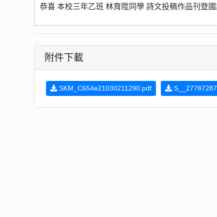
恭喜 本校三年乙班 林育陞同學 詩文投稿作品刊登國語日報 
附件下載
SKM_C654e21030211290.pdf
S__27787287.