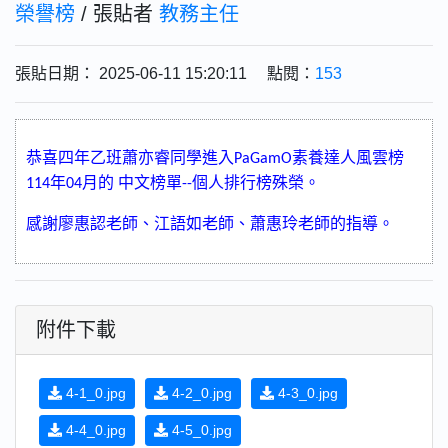
榮譽榜
/ 張貼者
教務主任
張貼日期： 2025-06-11 15:20:11 點閱：
153
恭喜四年乙班蕭亦睿同學進入
素養達人風雲榜
PaGamO
年
月的
中文榜單
個人排行榜殊榮。
114
04
--
感謝廖惠認老師、江語如老師、蕭惠玲老師的指導。
附件下載
4-1_0.jpg
4-2_0.jpg
4-3_0.jpg
4-4_0.jpg
4-5_0.jpg