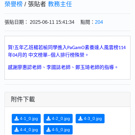
榮譽榜
/ 張貼者
教務主任
張貼日期： 2025-06-11 15:41:34 點閱：
204
賀
五年乙班楊若榆同學進入
素養達人風雲榜
!
PaGamO
114
年
月的
中文榜單
個人排行榜殊榮。
04
--
感謝廖惠認老師、李國誌老師、鄭玉琦老師的指導。
附件下載
4-1_0.jpg
4-2_0.jpg
4-3_0.jpg
4-4_0.jpg
4-5_0.jpg