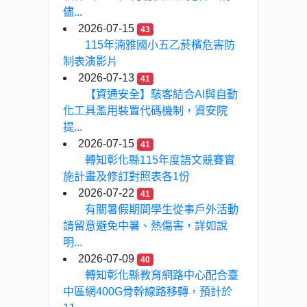
儘...
2026-07-15
43
115年湳雅國小五乙菸檳危害防
制表演影片
2026-07-13
41
【資通安全】駭客結合AI與自動
化工具濫用裝置代碼機制，資安院
提...
2026-07-15
41
轉知彰化縣115年度語文競賽實
施計畫及修訂對照表各1份
2026-07-22
41
有關暑假期間學生從事戶外活動
請留意避免中暑、熱傷害，詳如說
明...
2026-07-09
40
轉知彰化縣教育網路中心配合臺
中區網400G骨幹線路移轉，預計於