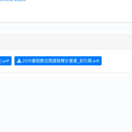
pdf
2025暑假數位閱讀競賽計畫書_彰化縣.pdf