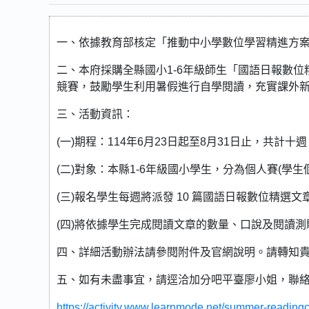
一、依據教育部核定「推動中小學數位學習精進方案
二、本府採購全縣國小1-6年級師生「國語日報數
競賽，鼓勵學生利用暑假進行自學閱讀，充實課外
三、活動資訊：
(一)期程：114年6月23日起至8月31日止，共計十週
(二)對象：本縣1-6年級國小學生，分為個人賽(學生
(三)報名學生每週將派發 10 篇國語日報數位精選文
(四)將依據學生完成閱讀文章的數量、口說及閱讀
四、詳細活動辦法請參閱附件及官網說明。請轉知
五、如有未盡事宜，請逕洽加分吧平臺廖小姐，聯絡電話：02
https://activity.www.learnmode.net/summer-reading