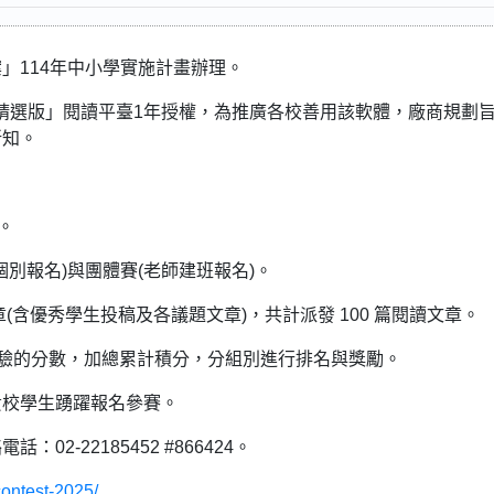
」114年中小學實施計畫辦理。
位精選版」閱讀平臺1年授權，為推廣各校善用該軟體，廠商規劃
新知。
。
個別報名)與團體賽(老師建班報名)。
章(含優秀學生投稿及各議題文章)，共計派發 100 篇閱讀文章。
測驗的分數，加總累計積分，分組別進行排名與獎勵。
貴校學生踴躍報名參賽。
-22185452 #866424。
contest-2025/