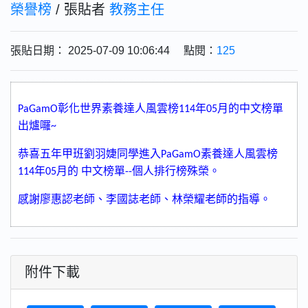
榮譽榜
/ 張貼者
教務主任
張貼日期： 2025-07-09 10:06:44 點閱：
125
彰化世界素養達人風雲榜
年
月的中文榜單
PaGamO
114
05
出爐囉
~
恭喜五年甲班劉羽婕同學進入
素養達人風雲榜
PaGamO
年
月的
中文榜單
個人排行榜殊榮。
114
05
--
感謝廖惠認老師、李國誌老師、林榮耀老師的指導。
附件下載