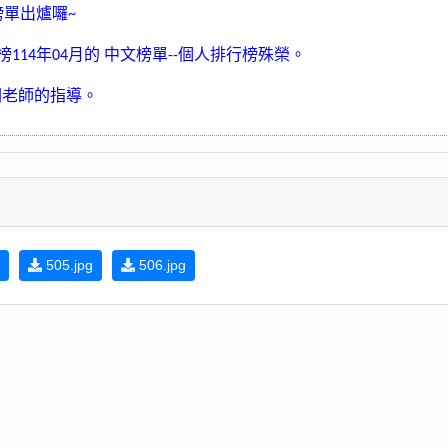
榜單出爐囉
~
榜
年
月的
中文榜單
個人排行榜殊榮。
114
04
--
潤老師的指導。
505.jpg
506.jpg