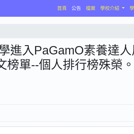
(current)
首頁
公告
檔案
學校介紹
學進入PaGamO素養達人
中文榜單--個人排行榜殊榮