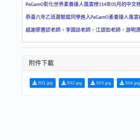
彰化世界素養達人風雲榜
年
月的中文
PaGamO
114
05
恭喜六年乙班蕭毓庭同學進入
素養達人風雲
PaGamO
感謝廖惠認老師、李國誌老師、江語如老師、游明
附件下載
501.jpg
502.jpg
503.jpg
504.jpg