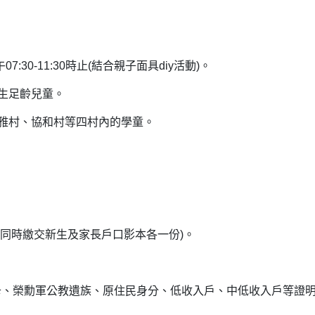
。
30-11:30時止(結合親子面具diy活動)。
出生足齡兒童。
、湳雅村、協和村等四村內的學童。
請同時繳交新生及家長戶口影本各一份)。
卡、榮勳軍公教遺族、原住民身分、低收入戶、中低收入戶等證