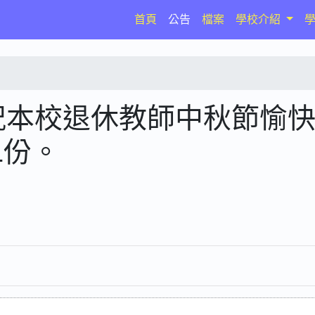
(current)
首頁
公告
檔案
學校介紹
祝本校退休教師中秋節愉
1份。