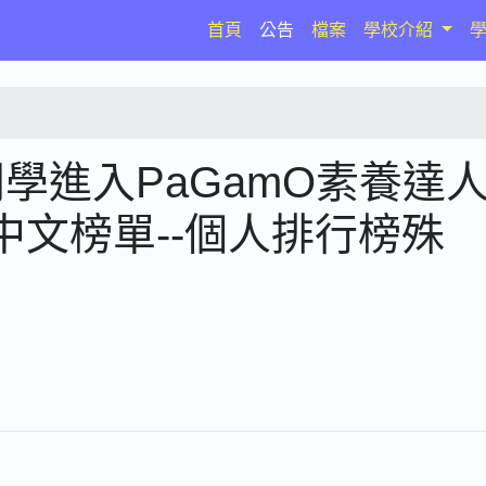
(current)
首頁
公告
檔案
學校介紹
同學進入PaGamO素養達
 中文榜單--個人排行榜殊