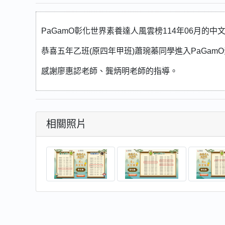
PaGamO彰化世界素養達人風雲榜114年06月的中
恭喜五年乙班(原四年甲班)蕭琬蓁同學進入PaGamO
感謝廖惠認老師、龔炳明老師的指導。
相關照片