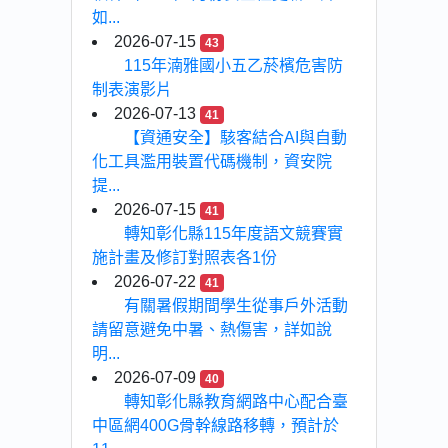
如...
2026-07-15
43
115年湳雅國小五乙菸檳危害防
制表演影片
2026-07-13
41
【資通安全】駭客結合AI與自動
化工具濫用裝置代碼機制，資安院
提...
2026-07-15
41
轉知彰化縣115年度語文競賽實
施計畫及修訂對照表各1份
2026-07-22
41
有關暑假期間學生從事戶外活動
請留意避免中暑、熱傷害，詳如說
明...
2026-07-09
40
轉知彰化縣教育網路中心配合臺
中區網400G骨幹線路移轉，預計於