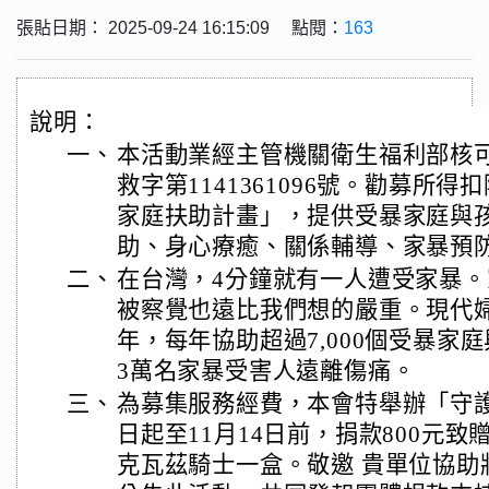
張貼日期： 2025-09-24 16:15:09 點閱：
163
說明：
一、
本活動業經主管機關衛生福利部核
救字第1141361096號。勸募所
家庭扶助計畫」，提供受暴家庭與
助、身心療癒、關係輔導、家暴預
二、
在台灣，4分鐘就有一人遭受家暴
被察覺也遠比我們想的嚴重。現代婦
年，每年協助超過7,000個受暴家
3萬名家暴受害人遠離傷痛。
三、
為募集服務經費，本會特舉辦「守
日起至11月14日前，捐款800元
克瓦茲騎士一盒。敬邀 貴單位協助