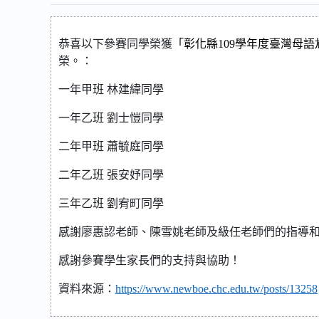
恭喜以下參賽同學榮獲
「彰化縣109學年度臺灣母
榮。：
一年甲班
林建緯同學
一年乙班
劉士愷同學
二年甲班
蕭毓庭同學
二年乙班
張安妤同學
三年乙班
劉宥町同學
感謝廖惠認老師、陳雪姚老師及級任老師們的指導
感謝參賽學生家長們的支持與協助！
資料來源：
https://www.newboe.chc.edu.tw/posts/13258