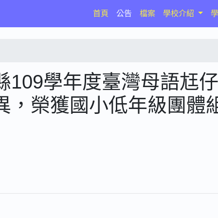
(current)
首頁
公告
檔案
學校介紹
109學年度臺灣母語尪
異，榮獲國小低年級團體