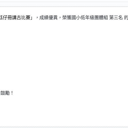
語尪仔冊講古比賽」
，成績優異，榮獲國小低年級團體組
第三名
和鼓勵！