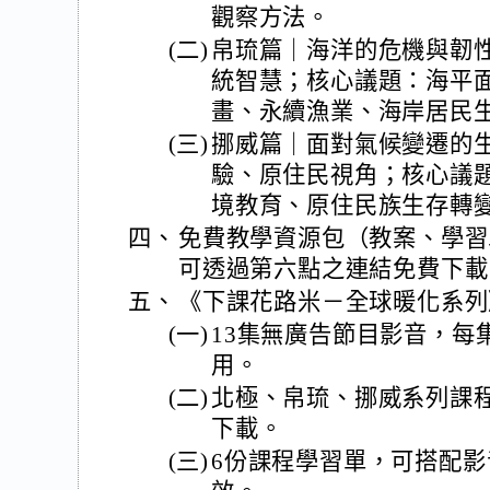
觀察方法。
(二)
帛琉篇｜海洋的危機與韌
統智慧；核心議題：海平
畫、永續漁業、海岸居民
(三)
挪威篇｜面對氣候變遷的
驗、原住民視角；核心議
境教育、原住民族生存轉
四、
免費教學資源包（教案、學習
可透過第六點之連結免費下載
五、
《下課花路米－全球暖化系列
(一)
13集無廣告節目影音，每
用。
(二)
北極、帛琉、挪威系列課
下載。
(三)
6份課程學習單，可搭配