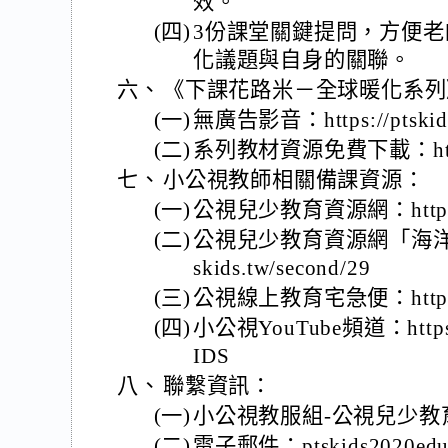
效。
(四)
3份課堂關鍵提問，方便
化議題與自身的關聯。
六、
《下課花路米－全球暖化系列
(一)
無廣告影音：https://ptskidse
(二)
系列教材資源免費下載：https://p
七、
小公視教師相關備課資源：
(一)
公視兒少教育資源網：https://w
(二)
公視兒少教育資源網「海洋教育」
skids.tw/second/29
(三)
公視線上教育宅急便：https://tu
(四)
小公視YouTube頻道：https:/
IDS
八、
聯繫資訊：
(一)
小公視教服組-公視兒少教
(二)
電子郵件：ptskids2020edu