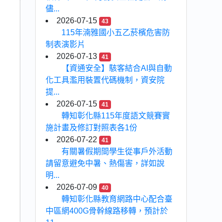
儘...
2026-07-15
43
115年湳雅國小五乙菸檳危害防
制表演影片
2026-07-13
41
【資通安全】駭客結合AI與自動
化工具濫用裝置代碼機制，資安院
提...
2026-07-15
41
轉知彰化縣115年度語文競賽實
施計畫及修訂對照表各1份
2026-07-22
41
有關暑假期間學生從事戶外活動
請留意避免中暑、熱傷害，詳如說
明...
2026-07-09
40
轉知彰化縣教育網路中心配合臺
中區網400G骨幹線路移轉，預計於