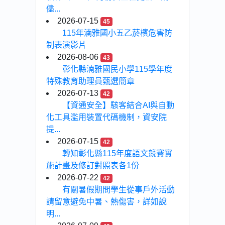
儘...
2026-07-15
45
115年湳雅國小五乙菸檳危害防
制表演影片
2026-08-06
43
彰化縣湳雅國民小學115學年度
特殊教育助理員甄選簡章
2026-07-13
42
【資通安全】駭客結合AI與自動
化工具濫用裝置代碼機制，資安院
提...
2026-07-15
42
轉知彰化縣115年度語文競賽實
施計畫及修訂對照表各1份
2026-07-22
42
有關暑假期間學生從事戶外活動
請留意避免中暑、熱傷害，詳如說
明...