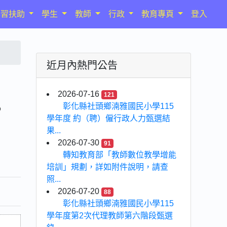
學習扶助
學生
教師
行政
教育專頁
登入
近月內熱門公告
2026-07-16
121
。
彰化縣社頭鄉湳雅國民小學115
學年度 約（聘）僱行政人力甄選結
果...
2026-07-30
91
轉知教育部「教師數位教學增能
培訓」規劃，詳如附件說明，請查
照...
2026-07-20
88
彰化縣社頭鄉湳雅國民小學115
學年度第2次代理教師第六階段甄選