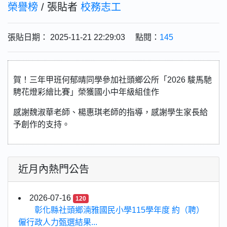
榮譽榜
/ 張貼者
校務志工
張貼日期： 2025-11-21 22:29:03 點閱：
145
賀！三年甲班何郁晴同學參加社頭鄉公所「2026 駿馬馳
騁花燈彩繪比賽」榮獲國小中年級組佳作
感謝魏淑華老師、楊惠琪老師的指導，感謝學生家長給
予創作的支持。
近月內熱門公告
2026-07-16
120
彰化縣社頭鄉湳雅國民小學115學年度 約（聘）
僱行政人力甄選結果...