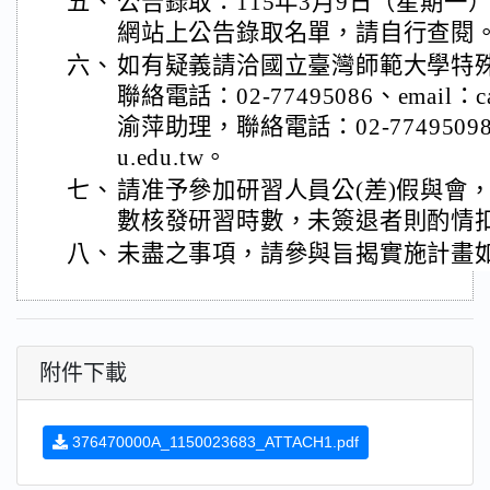
五、
公告錄取：115年3月9日（星期一
網站上公告錄取名單，請自行查閱
六、
如有疑義請洽國立臺灣師範大學特
聯絡電話：02-77495086、email：car
渝萍助理，聯絡電話：02-77495098、
u.edu.tw。
七、
請准予參加研習人員公(差)假與會
數核發研習時數，未簽退者則酌情
八、
未盡之事項，請參與旨揭實施計畫
附件下載
376470000A_1150023683_ATTACH1.pdf