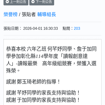
上一則公告
下一則公告
榮譽榜
/ 張貼者
輔導組長
張貼日期： 2026-04-01 16:30:33 點閱：
203
恭喜本校
六年乙班
何芊妤同學、詹于加同
學參加彰化縣
114
學年度「讀報創意達
人」
-
讀報最樂 高年級組競賽，榮獲
入選
殊榮。
感謝
鄭玉琦老師的指導！
感謝
芊妤同學的家長支持與協助！
感謝
于加同學的家長支持與協助！