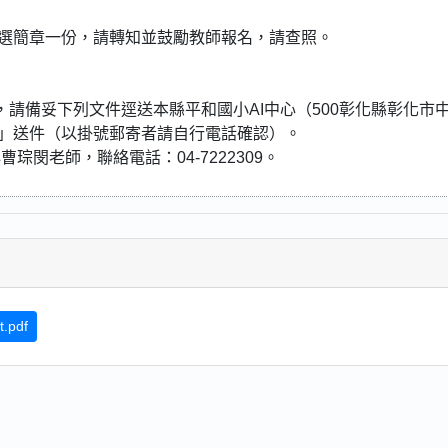
遴選簡章一份，請轉知並鼓勵教師報名，請查照。
)，請備妥下列文件逕送本縣平和國小AI中心（500彰化縣彰化市
表」送件（以掛號郵寄者請自行電話確認）。
閔老師，聯絡電話：04-7222309。
.pdf