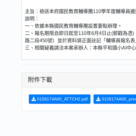
主旨：檢送本府國民教育輔導團110學年度輔導員
說明：
一、依據本縣國民教育輔導團設置要點辦理。
二、報名期限自即日起至110年6月4日止(郵戳為憑
路二段450號）並於資料袋正面註記「輔導員報名
三、相關疑義請洽本案承辦人：本縣平和國小AI中心曹琮
附件下載
0158174A00_ATTCH2.pdf
0158174A00_print