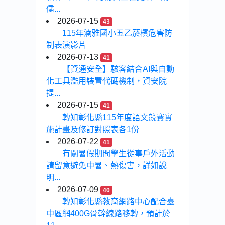
儘...
2026-07-15
43
115年湳雅國小五乙菸檳危害防
制表演影片
2026-07-13
41
【資通安全】駭客結合AI與自動
化工具濫用裝置代碼機制，資安院
提...
2026-07-15
41
轉知彰化縣115年度語文競賽實
施計畫及修訂對照表各1份
2026-07-22
41
有關暑假期間學生從事戶外活動
請留意避免中暑、熱傷害，詳如說
明...
2026-07-09
40
轉知彰化縣教育網路中心配合臺
中區網400G骨幹線路移轉，預計於